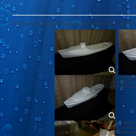
A
Die Bilder zur Dampfmaschine gibt es unter dem Projekt „Echtdampf“
Der Rumpf 
wurde von
direkt aus
Die ersten
Dampfmasc
Rumpf zu p