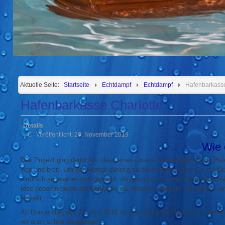
Aktuelle Seite:
Startseite
Echtdampf
Echtdampf
Hafenbarkass
Hafenbarkasse Charlotte
Details
Veröffentlicht: 20. November 2019
Wie 
Das Projekt ging damit los, dass eines unsere Clubmitglieder eine Ha
weit und breit. Um den Rumpf günstig zu bekommen musste er 3 Stüc
natürlich angesehen und gemeint: da passt ja auch eine Dampfmaschi
Idee geboren wurde die Barkasse als Projekt zu bauen, mit Elektro- 
bestellt.
Ab Donnerstag den 13. Juni 2013 ist dann der erste Bautermin, alle 
wir auch schon angefangen.