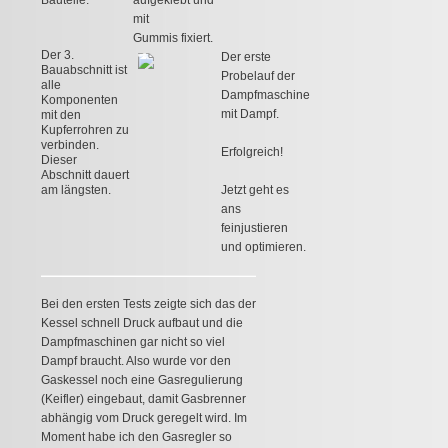
mit
Gummis fixiert.
Der 3.
Der erste
Bauabschnitt ist
Probelauf der
alle
Dampfmaschine
Komponenten
mit Dampf.
mit den
Kupferrohren zu
verbinden.
Erfolgreich!
Dieser
Abschnitt dauert
am längsten.
Jetzt geht es
ans
feinjustieren
und optimieren.
Bei den ersten Tests zeigte sich das der
Kessel schnell Druck aufbaut und die
Dampfmaschinen gar nicht so viel
Dampf braucht. Also wurde vor den
Gaskessel noch eine Gasregulierung
(Keifler) eingebaut, damit Gasbrenner
abhängig vom Druck geregelt wird. Im
Moment habe ich den Gasregler so