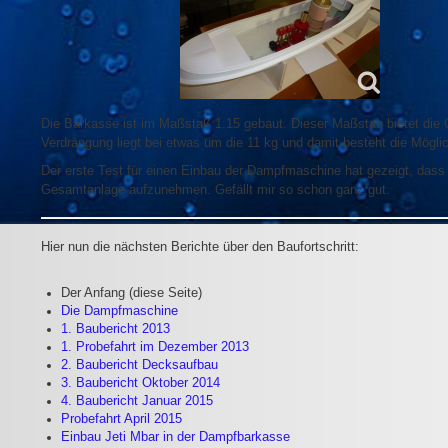
Die Barkasse ist im Maßstaß 1:15 gebaut. Dieser Maßstab bietet die Gel
Verdrängung liegt bei etwas um die 11 kg und damit besteht die Mögl
Der erste Test für einen Einbau der Dampfmaschine hat gezeigt, dass
Gesamtanlage aufzunehmen. Gefällt mir so schon ganz gut.
Hier nun die nächsten Berichte über den Baufortschritt:
Der Anfang (diese Seite)
Die Dampfmaschine
1. Baubericht 2013
1. Probefahrt im Dezember 2013
2. Baubericht Decksaufbau
3. Baubericht Oktober 2014
4. Baubericht Januar 2015
Probefahrt April 2015
Einbau Jeti Mbar in der Dampfbarkasse