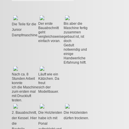
Der erste
Bis aber die
Die Teile für die
Bauabschnitt
Maschine fertig
Junior
geht
zusammen
Dampfmaschine.
vergleichsweise
gebaut ist, ist
einfach voran.
doch
Gedult
notwendig und
einige
Handwerliche
Erfahrung hilft.
Nach ca. 8
Läuft wie ein
Stunden Arbeit
Kätzchen. Da
konnte
freut
ich die Maschine
sich der
zum ersten mal
Modellbauer.
mit Druckluft
testen.
2. Bauabschnitt,
Die Holzleisten
Die Holzleisten
der Kessel. Hier
habe ich mit
dürfen trocknen.
die
Ponal
Bauteile.
aufgeklebt und